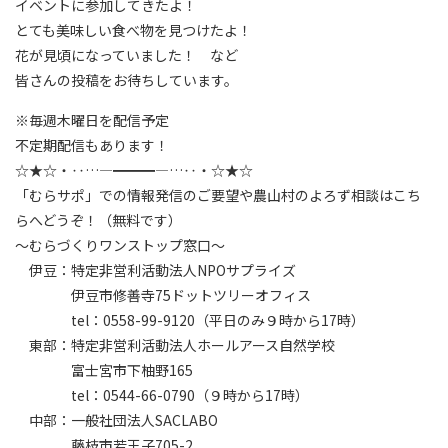
イベントに参加してきたよ！
とても美味しい食べ物を見つけたよ！
花が見頃になっていました！ など
皆さんの投稿をお待ちしています。
※毎週木曜日を配信予定
不定期配信もあります！
☆★☆・‥…―━━━―…‥・☆★☆
「むらサポ」での情報発信のご要望や農山村のよろず相談はこち
らへどうぞ！（無料です）
～むらづくりワンストップ窓口～
伊豆：特定非営利活動法人NPOサプライズ
伊豆市修善寺75ドットツリーオフィス
tel：0558-99-9120（平日のみ９時から17時）
東部：特定非営利活動法人ホールアース自然学校
富士宮市下柚野165
tel：0544-66-0790（９時から17時）
中部：一般社団法人SACLABO
藤枝市若王子705-2