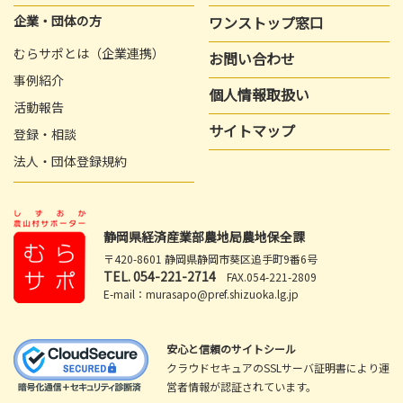
企業・団体の方
ワンストップ窓口
むらサポとは（企業連携）
お問い合わせ
事例紹介
個人情報取扱い
活動報告
サイトマップ
登録・相談
法人・団体登録規約
静岡県経済産業部農地局農地保全課
〒420-8601 静岡県静岡市葵区追手町9番6号
TEL.
054-221-2714
FAX.054-221-2809
E-mail：murasapo@pref.shizuoka.lg.jp
安心と信頼のサイトシール
クラウドセキュアのSSLサーバ証明書により運
営者情報が認証されています。