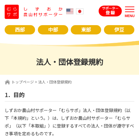
コ
ン
MENU
テ
ン
西部
中部
東部
伊豆
ツ
へ
ス
キ
法人・団体登録規約
ッ
プ
トップページ
> 法人・団体登録規約
1．目的
しずおか農山村サポーター「むらサポ」法人・団体登録規約（以
下「本規約」という。）は、しずおか農山村サポーター「むらサ
ポ」（以下「本取組」）に登録するすべての法人・団体が遵守すべ
き事項を定めるものです。