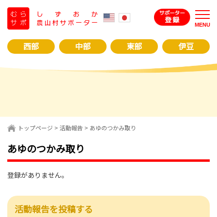
コ
ン
MENU
テ
ン
西部
中部
東部
伊豆
ツ
へ
ス
キ
ッ
プ
トップページ
>
活動報告
> あゆのつかみ取り
あゆのつかみ取り
登録がありません。
活動報告を投稿する