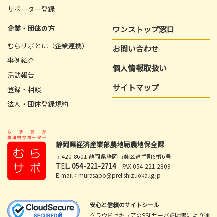
サポーター登録
企業・団体の方
ワンストップ窓口
むらサポとは（企業連携）
お問い合わせ
事例紹介
個人情報取扱い
活動報告
サイトマップ
登録・相談
法人・団体登録規約
静岡県経済産業部農地局農地保全課
〒420-8601 静岡県静岡市葵区追手町9番6号
TEL.
054-221-2714
FAX.054-221-2809
E-mail：murasapo@pref.shizuoka.lg.jp
安心と信頼のサイトシール
クラウドセキュアのSSLサーバ証明書により運