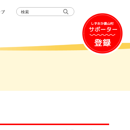
検
ップ
索: