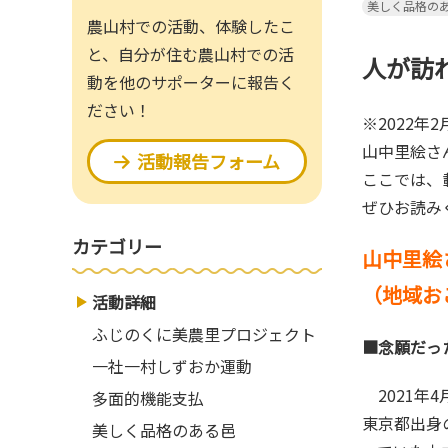
美しく品格の
農山村での活動、体験したこ
と、自分が住む農山村での活
人が
動を他のサポーターに報告く
ださい！
※2022
山中里絵さ
活動報告フォーム
ここでは、
ぜひお読み
カテゴリー
山中里絵
（地域お
活動詳細
ふじのくに美農里プロジェクト
■念願だ
一社一村しずおか運動
2021年4月から地域おこし協力隊として水見色に移住してきた山中里絵さん。
多面的機能支払
東京都出身
美しく品格のある邑