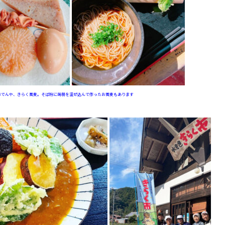
おでんや、きらく蕎麦。そば粉に蒟蒻を混ぜ込んで作ったお蕎麦もあります