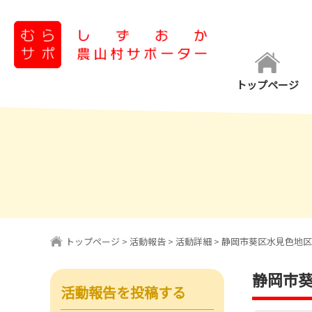
コ
ン
テ
ン
トップページ
ツ
へ
ス
キ
ッ
プ
トップページ
>
活動報告
>
活動詳細
> 静岡市葵区水見色地
静岡市
活動報告を投稿する