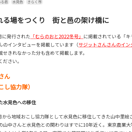
ある邑
水見色
きらく市
訪れる場をつくり 街と邑の架け橋に
年2月に発行された
「むらのおと2022冬号」
に掲載されている「キ
んのインタビューを掲載しています（
サジットさんさんのイン
載せきれなかった分も含めて掲載します。
ください。
さん
こし協力隊）
った水見色への移住
の山中さんと水見色との関わりはすでに10年近く。東京農業大