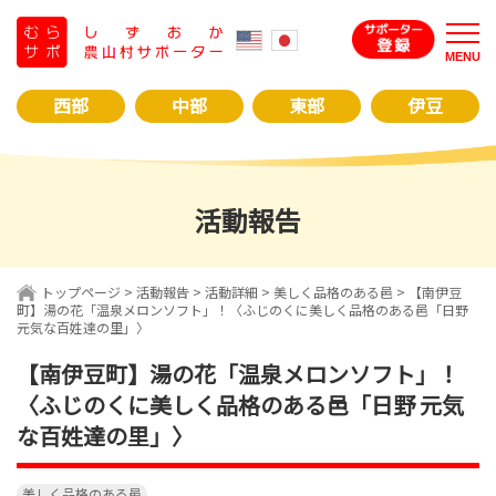
コ
ン
MENU
テ
ン
西部
中部
東部
伊豆
ツ
へ
ス
キ
活動報告
ッ
プ
トップページ
>
活動報告
>
活動詳細
>
美しく品格のある邑
> 【南伊豆
町】湯の花「温泉メロンソフト」！〈ふじのくに美しく品格のある邑「日野
元気な百姓達の里」〉
【南伊豆町】湯の花「温泉メロンソフト」！
〈ふじのくに美しく品格のある邑「日野 元気
な百姓達の里」〉
美しく品格のある邑