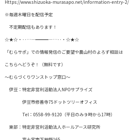
https://www.shizuoka-murasapo.net/information-entry-2/
※毎週木曜日を配信予定
不定期配信もあります！
☆★☆・‥…―━━━―…‥・☆★☆
「むらサポ」での情報発信のご要望や農山村のよろず相談は
こちらへどうぞ！（無料です）
～むらづくりワンストップ窓口～
伊豆：特定非営利活動法人NPOサプライズ
伊豆市修善寺75ドットツリーオフィス
tel：0558-99-9120（平日のみ９時から17時）
東部：特定非営利活動法人ホールアース研究所
富士宮市下柚野165