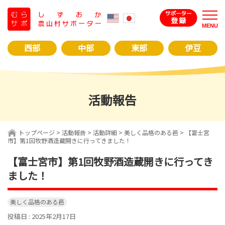
コ
ン
MENU
テ
ン
西部
中部
東部
伊豆
ツ
へ
ス
キ
活動報告
ッ
プ
トップページ
>
活動報告
>
活動詳細
>
美しく品格のある邑
> 【富士宮
市】第1回牧野酒造蔵開きに行ってきました！
【富士宮市】第1回牧野酒造蔵開きに行ってき
ました！
美しく品格のある邑
投稿日 : 2025年2月17日