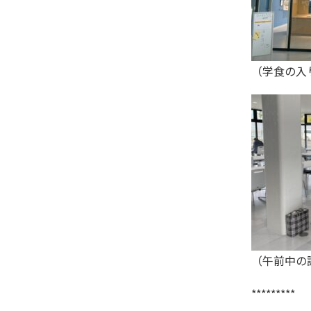
（学食の入
（午前中の
*********