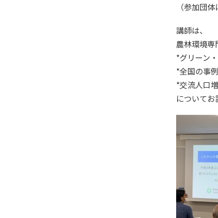
（参加団体
講師は、
農林環境専門
*グリーン
*全国の事
*交流人口
についてお