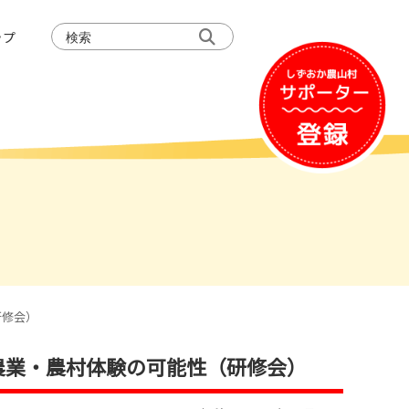
検
ップ
索:
研修会）
の農業・農村体験の可能性（研修会）