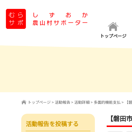
コ
ン
テ
ン
トップページ
ツ
へ
ス
キ
ッ
プ
トップページ
>
活動報告
>
活動詳細
>
多面的機能支払
> 【
【磐
活動報告を投稿する