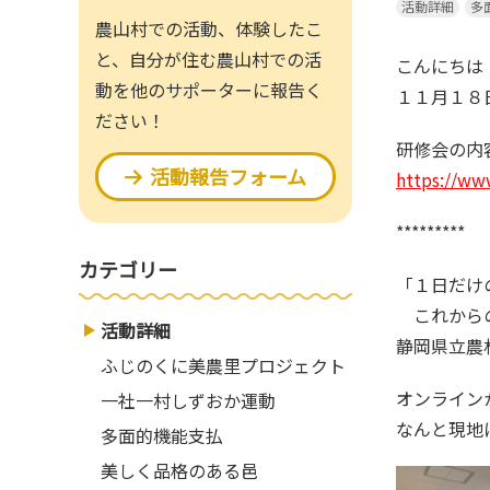
活動詳細
農山村での活動、体験したこ
と、自分が住む農山村での活
こんにち
動を他のサポーターに報告く
１１月１８
ださい！
研修会の
活動報告フォーム
https://ww
*********
カテゴリー
「１日
これからの
活動詳細
静岡県立農
ふじのくに美農里プロジェクト
オンライ
一社一村しずおか運動
なんと現地
多面的機能支払
美しく品格のある邑