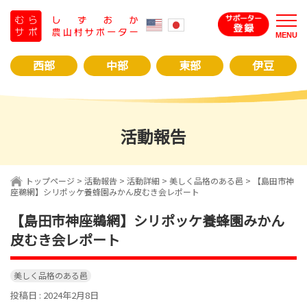
コ
ン
MENU
テ
ン
西部
中部
東部
伊豆
ツ
へ
ス
キ
活動報告
ッ
プ
トップページ
>
活動報告
>
活動詳細
>
美しく品格のある邑
> 【島田市神
座鵜網】シリポッケ養蜂園みかん皮むき会レポート
【島田市神座鵜網】シリポッケ養蜂園みかん
皮むき会レポート
美しく品格のある邑
投稿日 : 2024年2月8日