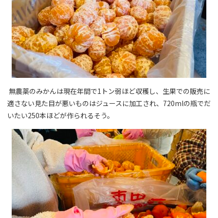
無農薬のみかんは現在年間で
1
トン弱ほど収穫し、生果での販売に
適さない見た目が悪いものはジュースに加工され、
720ml
の瓶でだ
いたい
250
本ほどが作られるそう。