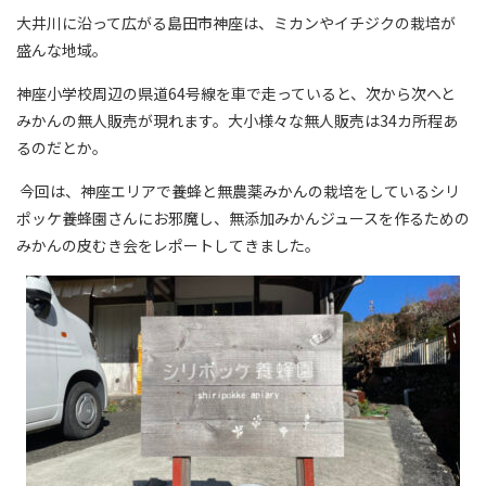
大井川に沿って広がる島田市神座は、ミカンやイチジクの栽培が
盛んな地域。
神座小学校周辺の県道
64
号線を車で走っていると、次から次へと
みかんの無人販売が現れます。大小様々な無人販売は
34
カ所程あ
るのだとか。
今回は、神座エリアで養蜂と無農薬みかんの栽培をしているシリ
ポッケ養蜂園さんにお邪魔し、無添加みかんジュースを作るための
みかんの皮むき会をレポートしてきました。