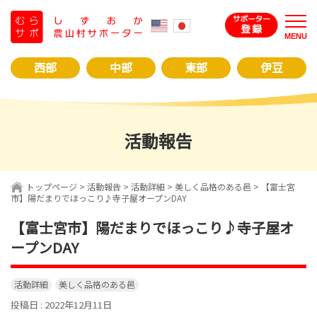
コ
ン
MENU
テ
ン
西部
中部
東部
伊豆
ツ
へ
ス
キ
活動報告
ッ
プ
トップページ
>
活動報告
>
活動詳細
>
美しく品格のある邑
> 【富士宮
市】陽だまりでほっこり♪寺子屋オープンDAY
【富士宮市】陽だまりでほっこり♪寺子屋オ
ープンDAY
活動詳細
美しく品格のある邑
投稿日 : 2022年12月11日