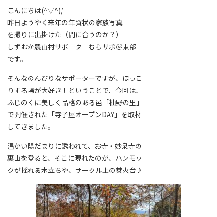
こんにちは(^▽^)/
昨日ようやく来年の年賀状の家族写真
を撮りに出掛けた（間に合うのか？）
しずおか農山村サポーターむらサポ＠東部
です。
そんなのんびりなサポーターですが、ほっこ
りする場が大好き！ということで、今回は、
ふじのくに美しく品格のある邑「柚野の里」
で開催された「寺子屋オープンDAY」を取材
してきました。
温かい陽だまりに誘われて、お寺・妙泉寺の
裏山を登ると、そこに現れたのが、ハンモッ
クが揺れる木立ちや、サークル上の焚火台♪