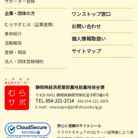
サポーター登録
企業・団体の方
ワンストップ窓口
むらサポとは（企業連携）
お問い合わせ
事例紹介
個人情報取扱い
活動報告
サイトマップ
登録・相談
法人・団体登録規約
静岡県経済産業部農地局農地保全課
〒420-8601 静岡県静岡市葵区追手町9番6号
TEL.
054-221-2714
FAX.054-221-2809
E-mail：murasapo@pref.shizuoka.lg.jp
安心と信頼のサイトシール
クラウドセキュアのSSLサーバ証明書により運