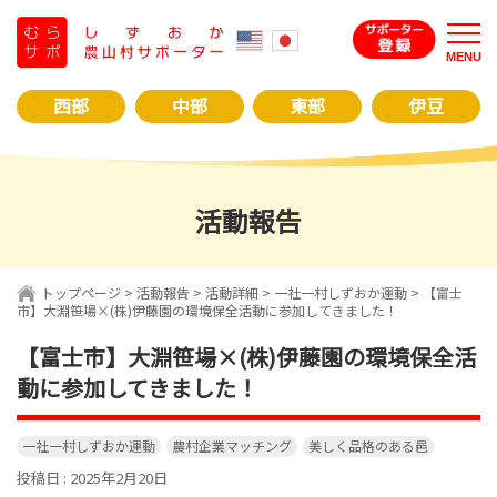
コ
ン
MENU
テ
ン
西部
中部
東部
伊豆
ツ
へ
ス
キ
活動報告
ッ
プ
トップページ
>
活動報告
>
活動詳細
>
一社一村しずおか運動
> 【富士
市】大淵笹場×(株)伊藤園の環境保全活動に参加してきました！
【富士市】大淵笹場×(株)伊藤園の環境保全活
動に参加してきました！
一社一村しずおか運動
農村企業マッチング
美しく品格のある邑
投稿日 : 2025年2月20日