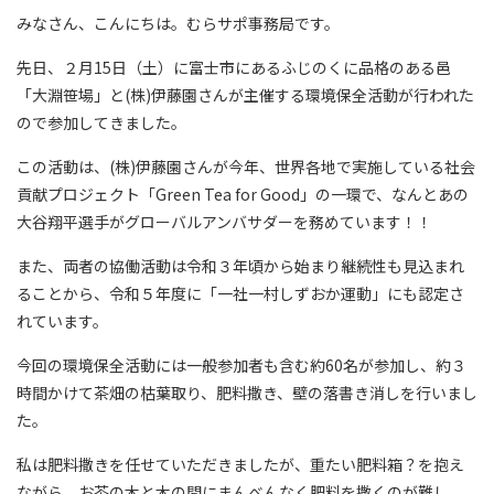
みなさん、こんにちは。むらサポ事務局です。
先日、２月15日（土）に富士市にあるふじのくに品格のある邑
「大淵笹場」と(株)伊藤園さんが主催する環境保全活動が行われた
ので参加してきました。
この活動は、(株)伊藤園さんが今年、世界各地で実施している社会
貢献プロジェクト「
Green Tea for Good」の一環で、なんとあの
大谷翔平選手がグローバルアンバサダーを務めています！！
また、両者の協働活動は令和３年頃から始まり継続性も見込まれ
ることから、令和５年度に「一社一村しずおか運動」にも認定さ
れています。
今回の環境保全活動には一般参加者も含む約60名が参加し、約３
時間かけて茶畑の枯葉取り、肥料撒き、壁の落書き消しを行いまし
た。
私は肥料撒きを任せていただきましたが、重たい肥料箱？を抱え
ながら、お茶の木と木の間にまんべんなく肥料を撒くのが難し