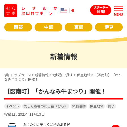
コ
ン
MENU
テ
ン
西部
中部
東部
伊豆
ツ
へ
ス
キ
新着情報
ッ
プ
トップページ
>
新着情報
>
地域別で探す
>
伊豆地域
>
【函南町】「かん
なみ牛まつり」開催！
【函南町】「かんなみ牛まつり」開催！
イベント
美しく品格のある邑（むら）
体験活動
伊豆地域
終了
投稿日 : 2025年11月13日
ふじのくに美しく品格のある邑