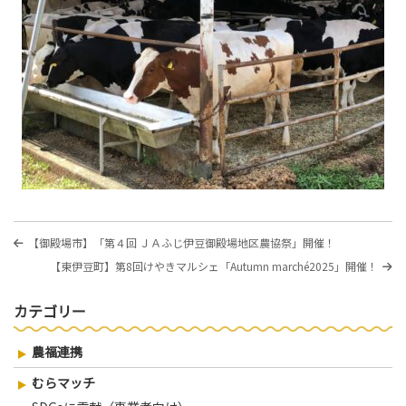
投
過
【御殿場市】「第４回 ＪＡふじ伊豆御殿場地区農協祭」開催！
稿
去
次
【東伊豆町】第8回けやきマルシェ「Autumn marché2025」開催！
の
ナ
の
投
投
稿
ビ
カテゴリー
稿
ゲ
農福連携
ー
シ
むらマッチ