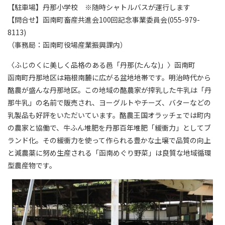
【駐車場】丹那小学校 ※随時シャトルバスが運行します
【問合せ】函南町畜産共進会100回記念事業委員会(055-979-
8113)
（事務局：函南町役場産業振興課内）
〈ふじのくに美しく品格のある邑「丹那(たんな)」〉函南町
函南町丹那地区は箱根南麓に広がる盆地地帯です。明治時代から
酪農が盛んな丹那地区。この地域の酪農家が搾乳した牛乳は「丹
那牛乳」の名前で販売され、ヨーグルトやチーズ、バターなどの
乳製品も好評をいただいています。酪農王国オラッチェでは町内
の農家と協働で、牛ふん堆肥を丹那百年堆肥「緩衝力」としてブ
ランド化。その緩衝力を使って作られる豊かな土壌で品質の向上
と減農薬に努め生産される「函南めぐり野菜」は良質な地域循環
型農産物です。