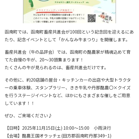
函南町では、函南町畜産共進会が100回という記念回を迎えるにあ
たり、記念イベントとして「かんなみ牛まつり」を開催します。
畜産共進会（牛の品評会）では、函南町の酪農家が精魂込めて育
てた自慢の牛が、20～30頭集まります！
たくさんの牛が見られるのは、畜産共進会だけです。
その他に、約20店舗の屋台・キッチンカーの出店や大型トラクタ
ーの乗車体験、スタンプラリー、きき牛乳や丹那酪農〇×クイズ
を行うステージイベントなど、ほかにもさまざまな催しをご用意
しています！！
ぜひ、ご来場ください♪
【日時】2025年11月15日(土) 10:00～15:00 小雨決行
【会場】酪農王国オラッチェ(田方郡函南町丹那349−1)