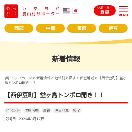
コ
ン
MENU
テ
ン
西部
中部
東部
伊豆
ツ
へ
ス
キ
新着情報
ッ
プ
トップページ
>
新着情報
>
地域別で探す
>
伊豆地域
>
【西伊豆町】堂ヶ
島トンボロ開き！！
【西伊豆町】堂ヶ島トンボロ開き！！
イベント
体験活動
景観
伊豆地域
終了
投稿日 : 2026年3月17日