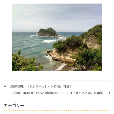
投
過
【南伊豆町】「伊浜マーガレット狩園」開園！
稿
去
次
【森町】第40回町並みと蔵展開催！テーマは「塩の道と藤江金兵衛」
の
ナ
の
投
投
稿
ビ
カテゴリー
稿
ゲ