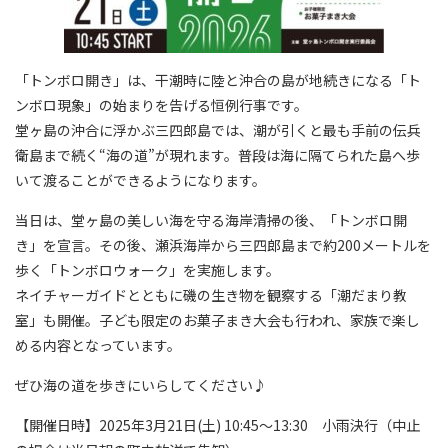
「トンボロ開き」は、干潮時に陸と沖合の島が地続きになる「ト
ンボロ現象」の始まりを告げる恒例行事です。
堂ヶ島の沖合に浮かぶ三四郎島では、潮が引くと最も手前の伝兵
衛島まで続く“海の道”が現れます。普段は海に隔てられた島へ歩
いて渡ることができるようになります。
当日は、堂ヶ島の美しい海を守る海岸清掃の後、「トンボロ開
き」を宣言。その後、瀬浜海岸から三四郎島まで約200メートルを
歩く「トンボロウォーク」を実施します。
ネイチャーガイドとともに磯の生き物を観察する「潮だまり教
室」も開催。子ども限定のお菓子まき大会も行われ、家族で楽し
める内容となっています。
ぜひ海の道を歩きにいらしてください♪
【開催日時】2025年3月21日(土) 10:45～13:30 小雨決行（中止