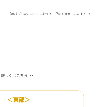
次
【藤枝市】殿のコスモスまつり 見頃を迎えています！
の
投
稿
。
詳しくはこちら >>
＜東部＞