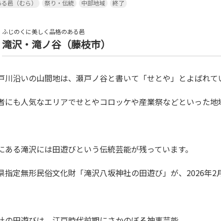
ある邑（むら）
祭り・伝統
中部地域
終了
ふじのくに美しく品格のある邑
滝沢・滝ノ谷（藤枝市）
瀬戸川沿いの山間地は、瀬戸ノ谷と書いて「せとや」とよばれて
住者にも人気なエリアでせとやコロッケや産業祭などといった地
やにある滝沢には田遊びという伝統芸能が残っています。
岡県指定無形民俗文化財「滝沢八坂神社の田遊び」が、2026年2月
神社の田遊びは、江戸時代前期にさかのぼる神事芸能。