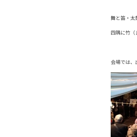
舞と笛・
四隅に竹
会場では