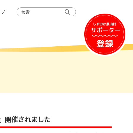
検
ップ
索:
び』開催されました