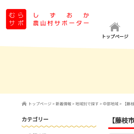
コ
ン
テ
ン
トップページ
ツ
へ
ス
キ
ッ
プ
トップページ
>
新着情報
>
地域別で探す
>
中部地域
>
【藤
カテゴリー
【藤