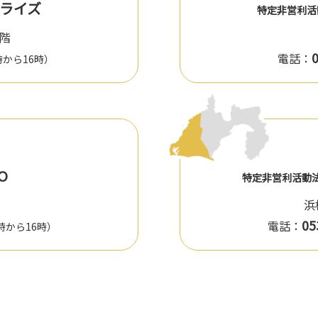
プライズ
特定非営利
１階
電話：
時から16時）
O
特定非営利活動
05
電話：
時から16時）