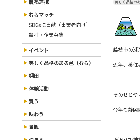
農福連携
美しく品格の
むらマッチ
SDGsに貢献（事業者向け）
農村・企業募集
藤枝市の
イベント
美しく品格のある邑（むら）
近年、移
棚田
体験活動
そのせと
買う
今年も静
味わう
景観
滝沢八坂
泊まる