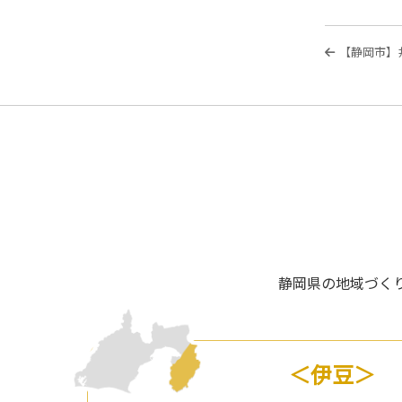
投
過
【静岡市】
稿
去
の
ナ
投
ビ
稿
ゲ
ー
シ
ョ
ン
静岡県の地域づ
＜伊豆＞