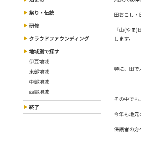
祭り・伝統
田おこし
研修
「山(やま)田打(だうち)」「田植」「孕(はらみ)五月女(さおとめ)」「稲刈り」など１９演目の舞があり、その年の豊作を祈念
クラウドファウンディング
します。
地域別で探す
伊豆地域
特に、田
東部地域
中部地域
西部地域
その中で
終了
今年も地
保護者の