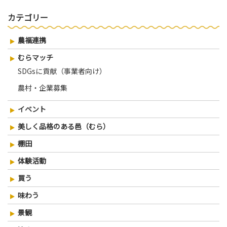
ナ
の
投
投
稿
ビ
カテゴリー
稿
ゲ
農福連携
ー
シ
むらマッチ
SDGsに貢献（事業者向け）
ョ
ン
農村・企業募集
イベント
美しく品格のある邑（むら）
棚田
体験活動
買う
味わう
景観