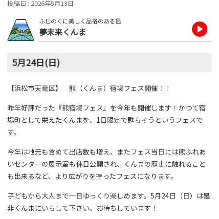
投稿日 : 2026年5月13日
ふじのくに美しく品格のある邑
夢未来くんま
5月24日(日)
【浜松市天竜区】 熊（くんま）宿場フェス開催！！
昨年好評だった『熊宿場フェス』を今年も開催します！かつて宿
場町として栄えたくんまを、
1
日限定で甦らそうというフェスで
す。
今年は地元も含めて出店数も増え、またフェス当日には熊ふれあ
いセンターの展示室も休日公開され、くんまの歴史に触れること
も出来るなど、より広がりを持ったフェスになります。
子どもから大人まで一日ゆっくり楽しめます。
5
月
24
日（日）は是
非くんまにいらして下さい。お待ちしています！