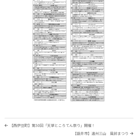
投
過
【西伊豆町】第50回「天草ところてん祭り」開催！
稿
去
次
【袋井市】遠州三山 風鈴まつり
の