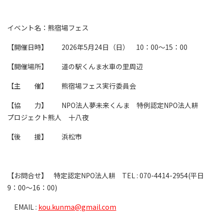
イベント名：熊宿場フェス
【開催日時】
2026
年
5
月
24
日（日）
10
：
00
〜
15
：
00
【開催場所】 道の駅くんま水車の里周辺
【主 催】 熊宿場フェス実行委員会
【協 力】
NPO
法人夢未来くんま 特例認定
NPO
法人耕
プロジェクト熊人 十八夜
【後 援】 浜松市
【お問合せ】
特定認定
NPO
法人耕
TEL : 070-4414-2954(
平日
9
：
00
～
16
：
00)
EMAIL :
kou.kunma@gmail.com