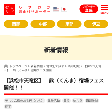
コ
ン
MENU
テ
ン
西部
中部
東部
伊豆
ツ
へ
ス
キ
新着情報
ッ
プ
トップページ
>
新着情報
>
地域別で探す
>
西部地域
>
【浜松市天竜
区】 熊（くんま）宿場フェス開催！！
【浜松市天竜区】 熊（くんま）宿場フェス
開催！！
美しく品格のある邑（むら）
体験活動
買う
味わう
西部地域
終了