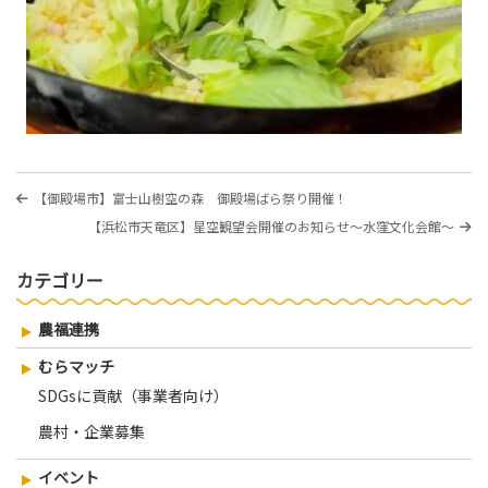
投
過
【御殿場市】富士山樹空の森 御殿場ばら祭り開催！
稿
去
次
【浜松市天竜区】星空観望会開催のお知らせ～水窪文化会館～
の
ナ
の
投
投
稿
ビ
カテゴリー
稿
ゲ
農福連携
ー
シ
むらマッチ
SDGsに貢献（事業者向け）
ョ
ン
農村・企業募集
イベント