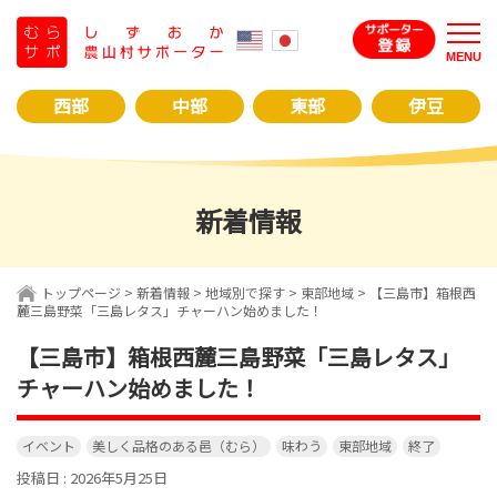
コ
ン
MENU
テ
ン
西部
中部
東部
伊豆
ツ
へ
ス
キ
新着情報
ッ
プ
トップページ
>
新着情報
>
地域別で探す
>
東部地域
>
【三島市】箱根西
麓三島野菜「三島レタス」チャーハン始めました！
【三島市】箱根西麓三島野菜「三島レタス」
チャーハン始めました！
イベント
美しく品格のある邑（むら）
味わう
東部地域
終了
投稿日 : 2026年5月25日