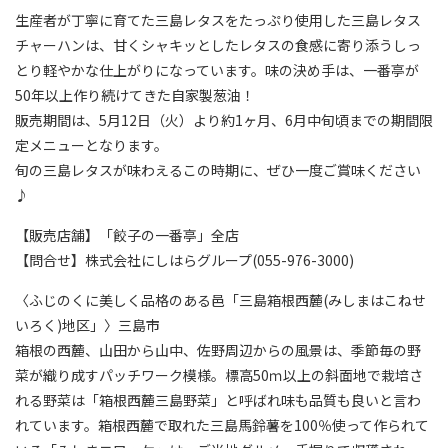
生産者が丁寧に育てた三島レタスをたっぷり使用した三島レタス
チャーハンは、甘くシャキッとしたレタスの食感に寄り添うしっ
とり軽やかな仕上がりになっています。味の決め手は、一番亭が
50年以上作り続けてきた自家製葱油！
販売期間は、5月12日（火）より約1ヶ月、6月中旬頃までの期間限
定メニューとなります。
旬の三島レタスが味わえるこの時期に、ぜひ一度ご賞味ください
♪
【販売店舗】「餃子の一番亭」全店
【問合せ】株式会社にしはらグループ(055-976-3000)
〈ふじのくに美しく品格のある邑「三島箱根西麓(みしまはこねせ
いろく)地区」〉三島市
箱根の西麓、山田から山中、佐野周辺からの風景は、季節毎の野
菜が織り成すパッチワーク模様。標高50ｍ以上の斜面地で栽培さ
れる野菜は「箱根西麓三島野菜」と呼ばれ味も品質も良いと言わ
れています。箱根西麓で取れた三島馬鈴薯を100％使って作られて