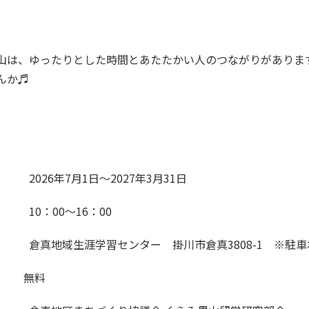
んか♬
 付】
2026
年
7
月
1
日～
2027
年
3
月
31
日
 間】
10
：
00
～
16
：
00
場所】 倉真地域生涯学習センター 掛川市倉真
3808-1
※駐車
 費】 無料