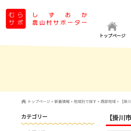
コ
ン
テ
ン
トップページ
ツ
へ
ス
キ
ッ
プ
トップページ
>
新着情報
>
地域別で探す
>
西部地域
>
【掛川
カテゴリー
【掛