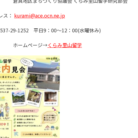
合せ】 倉真地区まちづくり協議会 くらみ里山留学研究部会
ドレス：
kurami@ace.ocn.ne.jp
537-29-1252
平日
9
：
00
～
12
：
00(
水曜休み
)
ホームページ→
くらみ里山留学