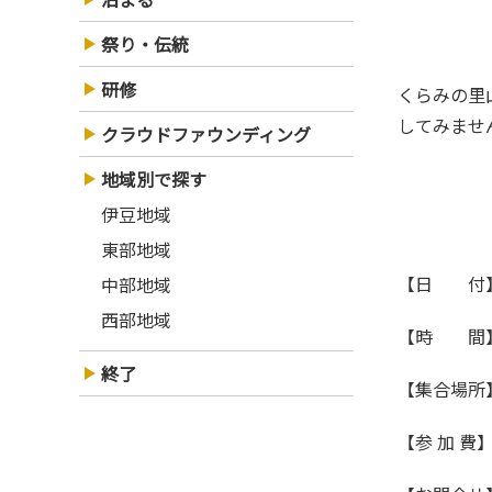
祭り・伝統
研修
くらみの里山は、ゆったりとした時間とあたたかい人のつながりがあります。空き家を見学しながら、未来の暮らしをイメージ
してみませ
クラウドファウンディング
地域別で探す
伊豆地域
東部地域
【日
中部地域
西部地域
【時
終了
【集合
【参 加