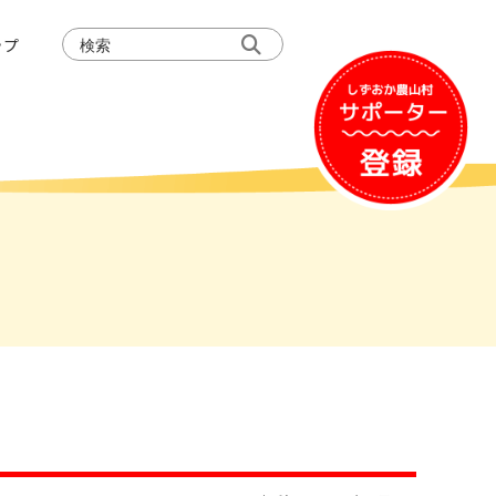
検
ップ
索: