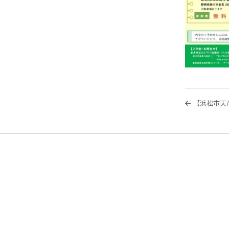
投
過
【浜松市天
稿
去
の
ナ
投
ビ
稿
ゲ
ー
シ
ョ
ン