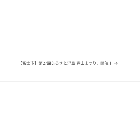
次
【富士市】第27回ふるさと浮島 春山まつり、開催！
の
投
稿