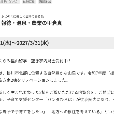
ある邑（むら）
体験活動
西部地域
ふじのくに美しく品格のある邑
報徳・温泉・農業の里倉真
7/1(水)～2027/3/31(水)
市】くらみ里山留学 空き家内見会受付中！
真は、掛川市北部に位置する自然豊かな山里です。令和
7
年度「
空き家
2
棟をリノベーションしました。
、新しく生まれ変わった
2
棟をご覧いただける内覧会を、ご希望
所、子育て支援センター「パンダひろば」が徒歩圏内にあり、
豊かな場所で子育てをしたい」「地方への移住を考えている」と