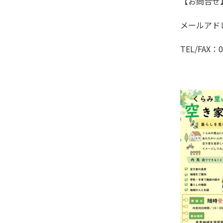
【お問
メールア
TEL/FAX
：
0