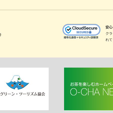
安
クラ
号
れて
9