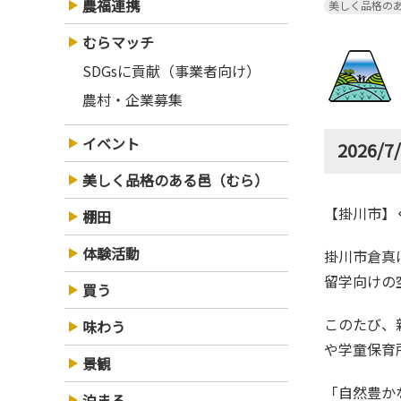
農福連携
美しく品格の
むらマッチ
SDGsに貢献（事業者向け）
農村・企業募集
イベント
2026/
美しく品格のある邑（むら）
【掛川
棚田
体験活動
掛川市倉
留学向けの
買う
このたび
味わう
や学童保育
景観
「自然
泊まる