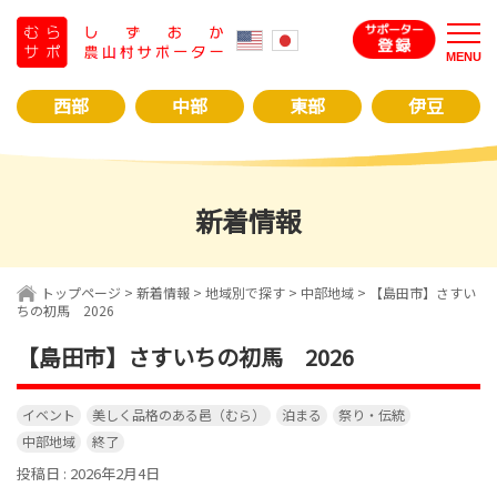
コ
ン
MENU
テ
ン
西部
中部
東部
伊豆
ツ
へ
ス
キ
新着情報
ッ
プ
トップページ
>
新着情報
>
地域別で探す
>
中部地域
>
【島田市】さすい
ちの初馬 2026
【島田市】さすいちの初馬 2026
イベント
美しく品格のある邑（むら）
泊まる
祭り・伝統
中部地域
終了
投稿日 : 2026年2月4日