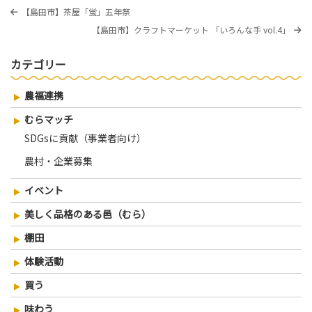
投
過
【島田市】茶屋「蛍」五年祭
稿
去
次
【島田市】クラフトマーケット 「いろんな手 vol.4」
の
ナ
の
投
投
稿
ビ
カテゴリー
稿
ゲ
農福連携
ー
シ
むらマッチ
SDGsに貢献（事業者向け）
ョ
ン
農村・企業募集
イベント
美しく品格のある邑（むら）
棚田
体験活動
買う
味わう