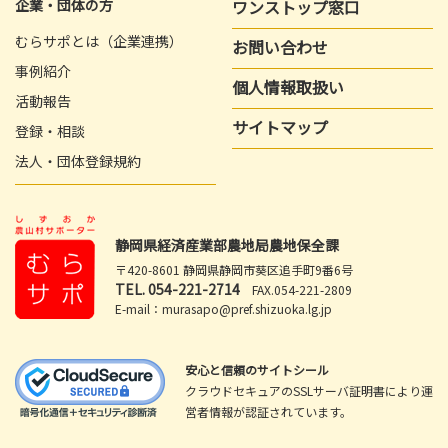
企業・団体の方
ワンストップ窓口
むらサポとは（企業連携）
お問い合わせ
事例紹介
個人情報取扱い
活動報告
サイトマップ
登録・相談
法人・団体登録規約
静岡県経済産業部農地局農地保全課
〒420-8601 静岡県静岡市葵区追手町9番6号
TEL.
054-221-2714
FAX.054-221-2809
E-mail：murasapo@pref.shizuoka.lg.jp
安心と信頼のサイトシール
クラウドセキュアのSSLサーバ証明書により運
営者情報が認証されています。