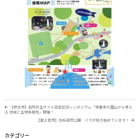
投
過
【伊豆市】自然共生サイト認定記念シンポジウム「修善寺の里山から考え
稿
去
る 地域と生物多様性」開催！
の
ナ
次
【富士宮市】白糸自然公園 バラが咲き始めています！
投
の
稿
ビ
投
カテゴリー
稿
ゲ