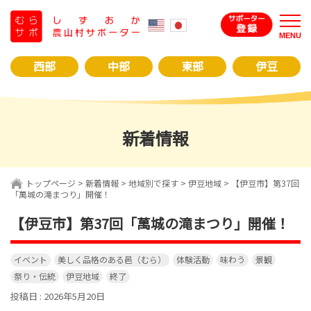
コ
ン
MENU
テ
ン
西部
中部
東部
伊豆
ツ
へ
ス
キ
新着情報
ッ
プ
トップページ
>
新着情報
>
地域別で探す
>
伊豆地域
>
【伊豆市】第37回
「萬城の滝まつり」開催！
【伊豆市】第37回「萬城の滝まつり」開催！
イベント
美しく品格のある邑（むら）
体験活動
味わう
景観
祭り・伝統
伊豆地域
終了
投稿日 : 2026年5月20日