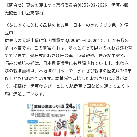
【問合せ】萬城の滝まつり実行委員会(0558-83-2636：伊豆市観
光協会中伊豆支部内)
〈ふじのくに美しく品格のある邑「日本一の水わさびの邑」〉伊
豆市
伊豆市の天城山系は年間雨量が3,000㎜～4,000㎜で、日本有数の
多雨地帯です。この豊富な雨は、湧水となって伊豆の水わさびを育
てています。畳石式のわさび田の美しい景観や、豊かな生態系、
巧みな栽培技術は、日本農業遺産にも登録されています。水わさ
びの栽培面積は、本地域が日本一で、水わさび栽培の歴史は250年
以上ともいわれています。本地域で栽培した水わさびは品質が高
く、根茎は「伊豆わさび」としてJA伊豆の国などを通じて広く市
場に流通しています。