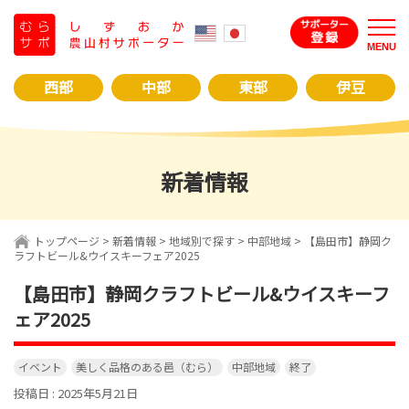
コ
ン
MENU
テ
ン
西部
中部
東部
伊豆
ツ
へ
ス
キ
新着情報
ッ
プ
トップページ
>
新着情報
>
地域別で探す
>
中部地域
>
【島田市】静岡ク
ラフトビール&ウイスキーフェア2025
【島田市】静岡クラフトビール&ウイスキーフ
ェア2025
イベント
美しく品格のある邑（むら）
中部地域
終了
投稿日 : 2025年5月21日