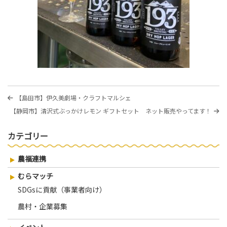
投
過
【島田市】伊久美劇場・クラフトマルシェ
稿
去
次
【静岡市】清沢式ぶっかけレモン ギフトセット ネット販売やってます！
の
ナ
の
投
投
稿
ビ
カテゴリー
稿
ゲ
農福連携
ー
シ
むらマッチ
SDGsに貢献（事業者向け）
ョ
ン
農村・企業募集