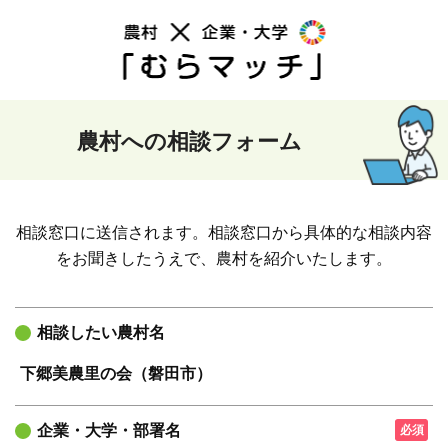
コ
ン
テ
ン
ツ
へ
農村への相談フォーム
ス
キ
ッ
プ
相談窓口に送信されます。相談窓口から具体的な相談内容
をお聞きしたうえで、農村を紹介いたします。
相談したい農村名
企業・大学・部署名
必須