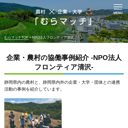
コ
ン
MENU
テ
ン
ツ
へ
むらマッチTOP
>
NPO法人フロンティア清沢
ス
キ
企業・農村の協働事例紹介 -NPO法人
ッ
プ
フロンティア清沢-
静岡県内の農村と、静岡県内外の企業・大学・団体との連携
活動の事例を紹介しています。